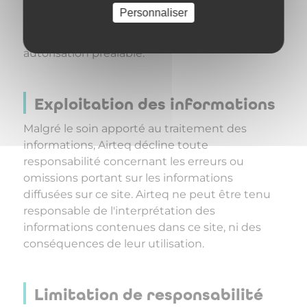
de marques et logos de ce site est interdite
Personnaliser
sans l'autorisation de Airteq. De même tout
lien hypertexte visant ce site est soumis à
autorisation préalable.
Exploitation des informations
Malgré le soin apporté au traitement des
informations, Airteq décline toute
responsabilité concernant les erreurs ou
omissions portant sur les informations
diffusées sur ce site. Airteq ne peut être tenu
responsable de l'interprétation des
informations contenues dans ce site, ni des
conséquences de leur utilisation.
Limitation de responsabilité