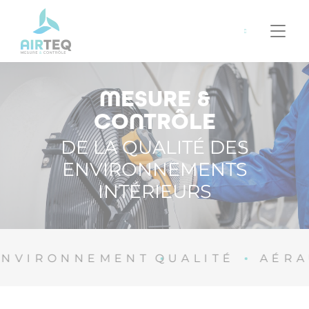
Panneau de gestion des cookies
06
42
34
35
95
MESURE &
CONTRÔLE
DE LA QUALITÉ DES
ENVIRONNEMENTS
INTÉRIEURS
IRONNEMENT
QUALITÉ
AÉRAUL