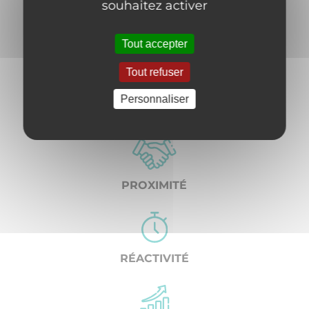
souhaitez activer
TERTIAIRE
Tout accepter
Tout refuser
Personnaliser
NOS VALEURS
PROXIMITÉ
RÉACTIVITÉ