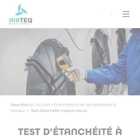
Panneau de gestion des cookies
06
42
34
35
95
Vous êtes ici :
Accueil
>
Étanchéité à l’air des bâtiments &
réseaux
>
Test étanchéité maison neuve
TEST D’ÉTANCHÉITÉ À